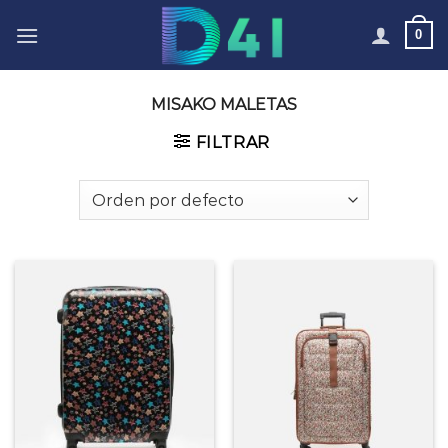
Skip
0
to
content
MISAKO MALETAS
FILTRAR