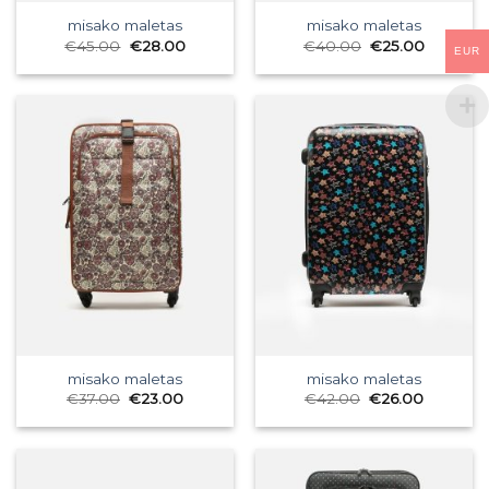
misako maletas
misako maletas
€
45.00
€
28.00
€
40.00
€
25.00
EUR
misako maletas
misako maletas
€
37.00
€
23.00
€
42.00
€
26.00