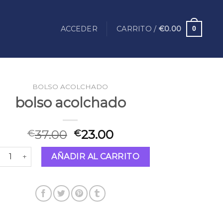
ACCEDER
CARRITO /
€
0.00
0
BOLSO ACOLCHADO
bolso acolchado
37.00
23.00
€
€
lso acolchado cantidad
AÑADIR AL CARRITO