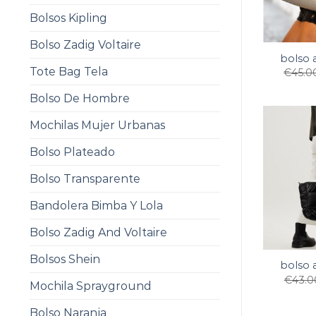
Bolsos Kipling
Bolso Zadig Voltaire
bolso 
Tote Bag Tela
€
45.0
Bolso De Hombre
Mochilas Mujer Urbanas
Bolso Plateado
Bolso Transparente
Bandolera Bimba Y Lola
Bolso Zadig And Voltaire
Bolsos Shein
bolso 
€
43.0
Mochila Sprayground
Bolso Naranja