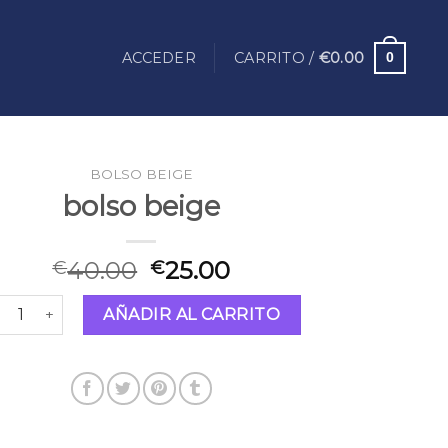
ACCEDER
CARRITO /
€
0.00
0
BOLSO BEIGE
bolso beige
40.00
25.00
€
€
lso beige cantidad
AÑADIR AL CARRITO