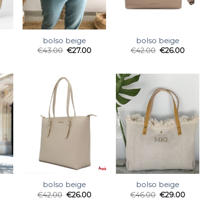
bolso beige
bolso beige
€
43.00
€
27.00
€
42.00
€
26.00
bolso beige
bolso beige
€
42.00
€
26.00
€
46.00
€
29.00