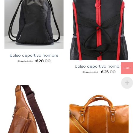
bolso deportivo hombre
€
45.00
€
28.00
bolso deportivo hombre
EUR
€
40.00
€
25.00