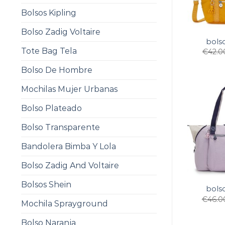
Bolsos Kipling
Bolso Zadig Voltaire
bolso
Tote Bag Tela
€
42.0
Bolso De Hombre
Mochilas Mujer Urbanas
Bolso Plateado
Bolso Transparente
Bandolera Bimba Y Lola
Bolso Zadig And Voltaire
Bolsos Shein
bolso
€
46.0
Mochila Sprayground
Bolso Naranja