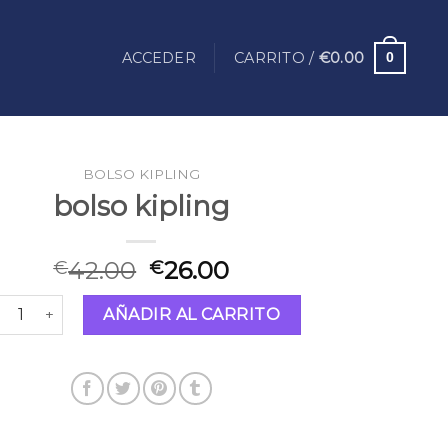
ACCEDER
CARRITO /
€
0.00
0
BOLSO KIPLING
bolso kipling
42.00
26.00
€
€
lso kipling cantidad
AÑADIR AL CARRITO