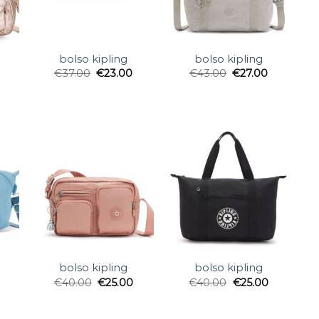
bolso kipling
bolso kipling
€
37.00
€
23.00
€
43.00
€
27.00
bolso kipling
bolso kipling
€
40.00
€
25.00
€
40.00
€
25.00