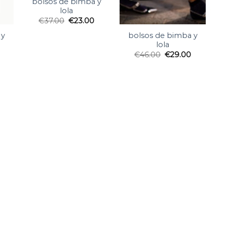
bolsos de bimba y
lola
€
37.00
€
23.00
 y
bolsos de bimba y
lola
€
46.00
€
29.00