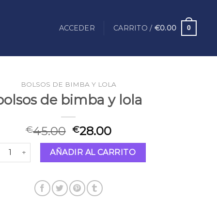
ACCEDER
CARRITO /
€
0.00
0
BOLSOS DE BIMBA Y LOLA
bolsos de bimba y lola
45.00
28.00
€
€
lsos de bimba y lola cantidad
AÑADIR AL CARRITO