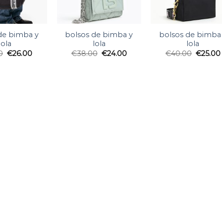
de bimba y
bolsos de bimba y
bolsos de bimba
lola
lola
lola
0
€
26.00
€
38.00
€
24.00
€
40.00
€
25.00