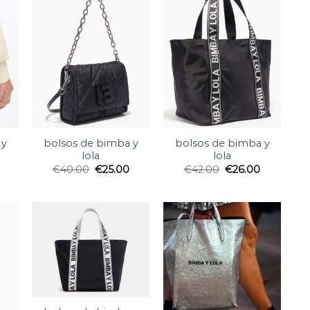
 y
bolsos de bimba y
bolsos de bimba y
lola
lola
€
40.00
€
25.00
€
42.00
€
26.00