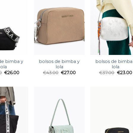
de bimba y
bolsos de bimba y
bolsos de bimba
lola
lola
lola
0
€
26.00
€
43.00
€
27.00
€
37.00
€
23.00