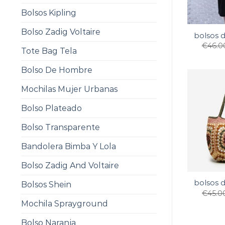
Bolsos Kipling
Bolso Zadig Voltaire
bolsos d
€
46.0
Tote Bag Tela
Bolso De Hombre
Mochilas Mujer Urbanas
Bolso Plateado
Bolso Transparente
Bandolera Bimba Y Lola
Bolso Zadig And Voltaire
bolsos d
Bolsos Shein
€
45.0
Mochila Sprayground
Bolso Naranja