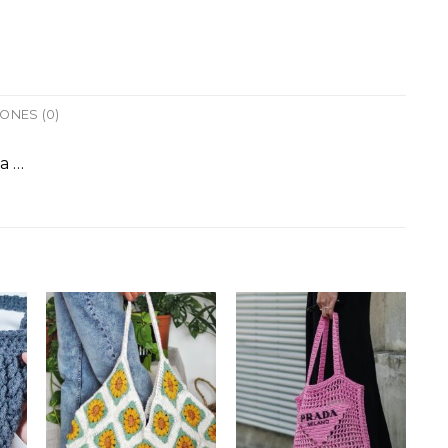
ONES (0)
a …