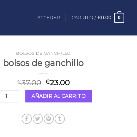
ACCEDER
CARRITO /
€
0.00
0
BOLSOS DE GANCHILLO
bolsos de ganchillo
37.00
23.00
€
€
lsos de ganchillo cantidad
AÑADIR AL CARRITO