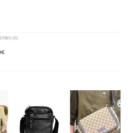
ONES (0)
9€