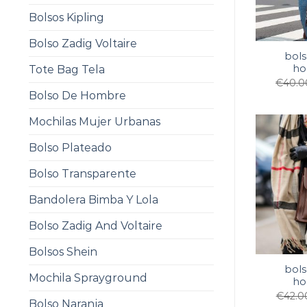
Bolsos Kipling
Bolso Zadig Voltaire
bols
ho
Tote Bag Tela
€
40.0
Bolso De Hombre
Mochilas Mujer Urbanas
Bolso Plateado
Bolso Transparente
Bandolera Bimba Y Lola
Bolso Zadig And Voltaire
Bolsos Shein
bols
Mochila Sprayground
ho
€
42.0
Bolso Naranja