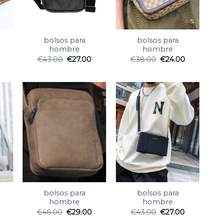
bolsos para
bolsos para
hombre
hombre
€
43.00
€
27.00
€
38.00
€
24.00
bolsos para
bolsos para
hombre
hombre
€
46.00
€
29.00
€
43.00
€
27.00