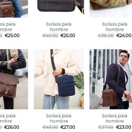
os para
bolsos para
bolsos para
mbre
hombre
hombre
0
€
25.00
€
40.00
€
25.00
€
38.00
€
24.00
os para
bolsos para
bolsos para
mbre
hombre
hombre
0
€
26.00
€
43.00
€
27.00
€
37.00
€
23.00