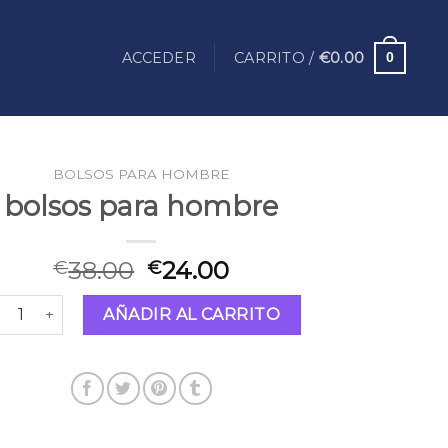
ACCEDER
CARRITO /
€
0.00
0
BOLSOS PARA HOMBRE
bolsos para hombre
38.00
24.00
€
€
lsos para hombre cantidad
AÑADIR AL CARRITO