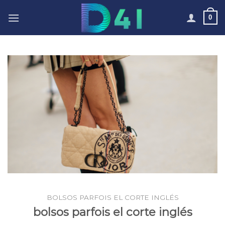
Skip
0
to
content
BOLSOS PARFOIS EL CORTE INGLÉS
bolsos parfois el corte inglés