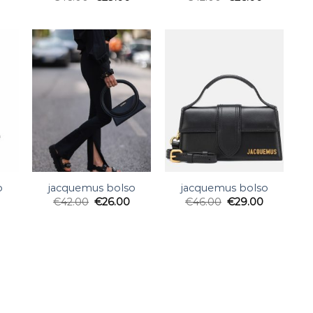
o
jacquemus bolso
jacquemus bolso
€
42.00
€
26.00
€
46.00
€
29.00