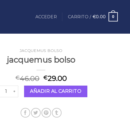
ACCEDER
CARRITO /
€
0.00
0
JACQUEMUS BOLSO
jacquemus bolso
46.00
29.00
€
€
cquemus bolso cantidad
AÑADIR AL CARRITO