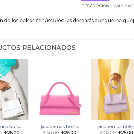
DESCRIPCIÓN
VALORACI
ón de los bolsos minúsculos: los desearás aunque no que
CTOS RELACIONADOS
mus bolso
jacquemus bolso
jacquemus bols
0
€
26.00
€
40.00
€
25.00
€
40.00
€
25.00