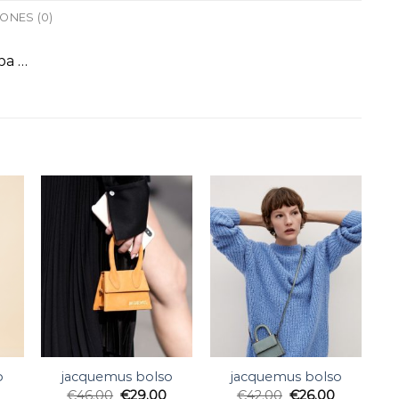
ONES (0)
pa …
o
jacquemus bolso
jacquemus bolso
€
46.00
€
29.00
€
42.00
€
26.00