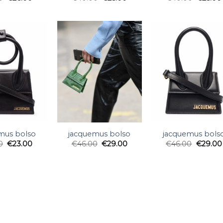
mus bolso
jacquemus bolso
jacquemus bols
0
€
23.00
€
46.00
€
29.00
€
46.00
€
29.00