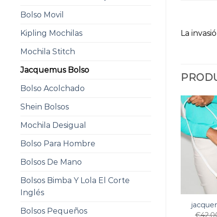
Bolso Movil
La invasi
Kipling Mochilas
Mochila Stitch
Jacquemus Bolso
PRODU
Bolso Acolchado
Shein Bolsos
Mochila Desigual
Bolso Para Hombre
Bolsos De Mano
Bolsos Bimba Y Lola El Corte
Inglés
jacque
Bolsos Pequeños
€
42.0