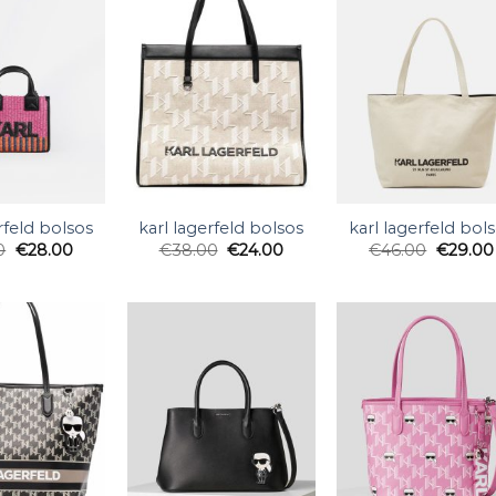
rfeld bolsos
karl lagerfeld bolsos
karl lagerfeld bol
0
€
28.00
€
38.00
€
24.00
€
46.00
€
29.00