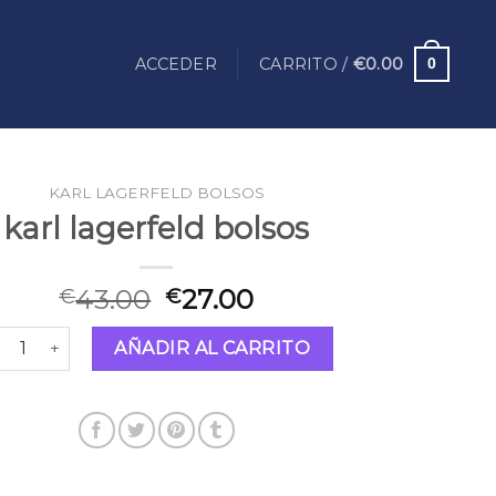
ACCEDER
CARRITO /
€
0.00
0
KARL LAGERFELD BOLSOS
karl lagerfeld bolsos
43.00
27.00
€
€
rl lagerfeld bolsos cantidad
AÑADIR AL CARRITO