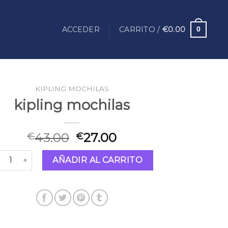
ACCEDER
CARRITO /
€
0.00
0
KIPLING MOCHILAS
kipling mochilas
43.00
27.00
€
€
pling mochilas cantidad
AÑADIR AL CARRITO