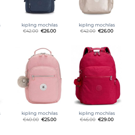
s
kipling mochilas
kipling mochilas
€
42.00
€
26.00
€
42.00
€
26.00
s
kipling mochilas
kipling mochilas
€
40.00
€
25.00
€
46.00
€
29.00