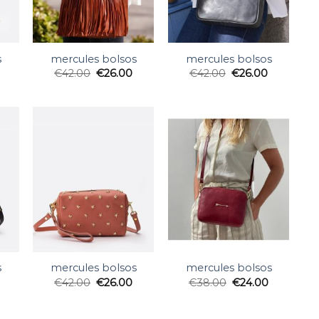
s
mercules bolsos
mercules bolsos
€
42.00
€
26.00
€
42.00
€
26.00
s
mercules bolsos
mercules bolsos
€
42.00
€
26.00
€
38.00
€
24.00