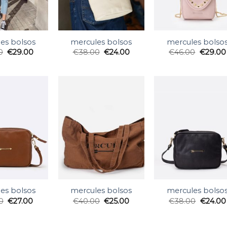
es bolsos
mercules bolsos
mercules bolso
0
€
29.00
€
38.00
€
24.00
€
46.00
€
29.00
es bolsos
mercules bolsos
mercules bolso
0
€
27.00
€
40.00
€
25.00
€
38.00
€
24.00