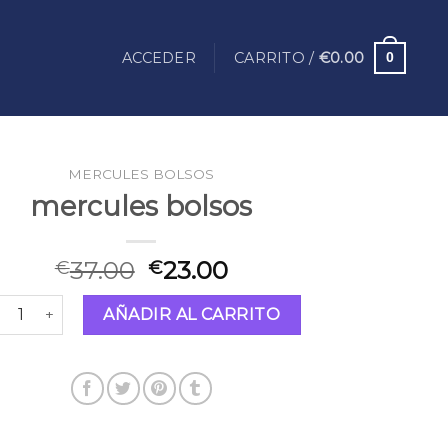
ACCEDER
CARRITO /
€
0.00
0
MERCULES BOLSOS
mercules bolsos
37.00
23.00
€
€
rcules bolsos cantidad
AÑADIR AL CARRITO