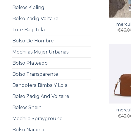
Bolsos Kipling
Bolso Zadig Voltaire
mercul
Tote Bag Tela
€
46.0
Bolso De Hombre
Mochilas Mujer Urbanas
Bolso Plateado
Bolso Transparente
Bandolera Bimba Y Lola
Bolso Zadig And Voltaire
Bolsos Shein
mercul
€
43.0
Mochila Sprayground
Bolso Naranja