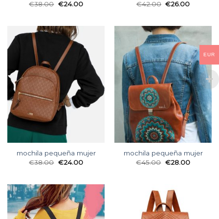
€
38.00
€
24.00
€
42.00
€
26.00
EUR
mochila pequeña mujer
mochila pequeña mujer
€
38.00
€
24.00
€
45.00
€
28.00