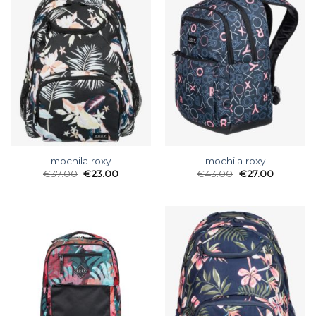
mochila roxy
mochila roxy
€
37.00
€
23.00
€
43.00
€
27.00