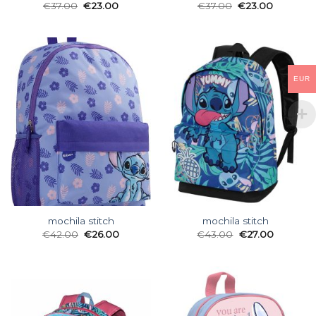
€
37.00
€
23.00
€
37.00
€
23.00
EUR
mochila stitch
mochila stitch
€
42.00
€
26.00
€
43.00
€
27.00