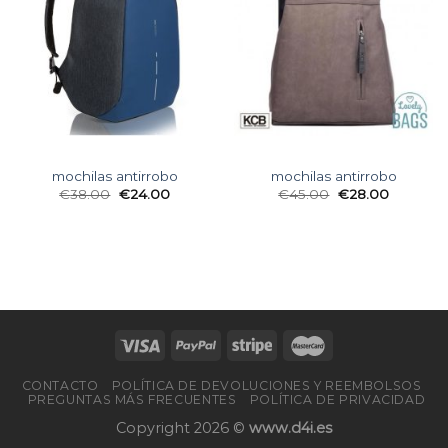
mochilas antirrobo
mochilas antirrobo
€
38.00
€
24.00
€
45.00
€
28.00
CONTACTO
POLÍTICA DE DEVOLUCIONES Y REEMBOLSOS
PREGUNTAS MÁS FRECUENTES
POLÍTICA DE PRIVACIDAD
Copyright 2026 ©
www.d4i.es