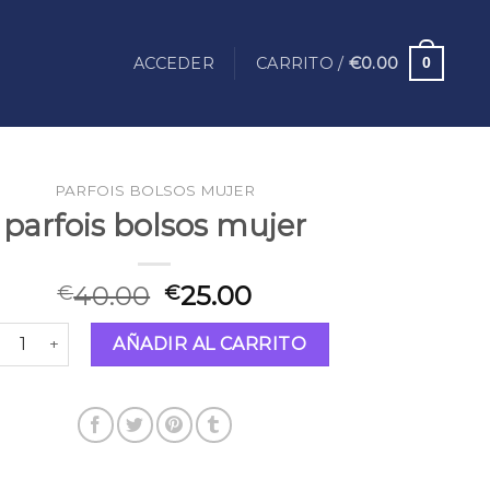
ACCEDER
CARRITO /
€
0.00
0
PARFOIS BOLSOS MUJER
parfois bolsos mujer
40.00
25.00
€
€
rfois bolsos mujer cantidad
AÑADIR AL CARRITO