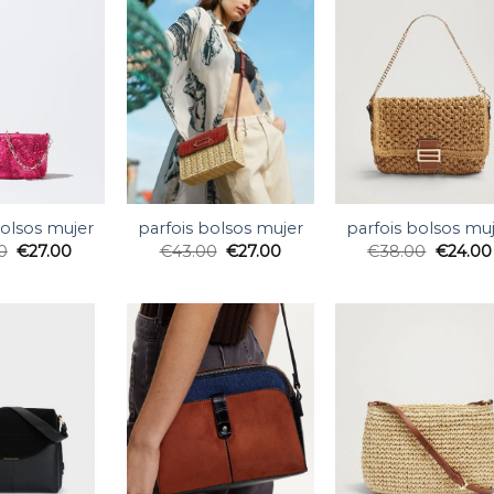
bolsos mujer
parfois bolsos mujer
parfois bolsos mu
0
€
27.00
€
43.00
€
27.00
€
38.00
€
24.00