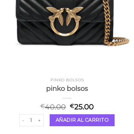
PINKO BOLSOS
pinko bolsos
40.00
25.00
€
€
pinko bolsos cantidad
AÑADIR AL CARRITO