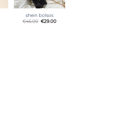
shein bolsos
€
46.00
€
29.00