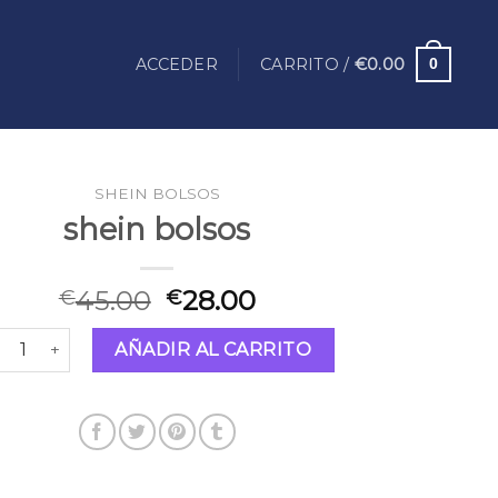
ACCEDER
CARRITO /
€
0.00
0
SHEIN BOLSOS
shein bolsos
45.00
28.00
€
€
ein bolsos cantidad
AÑADIR AL CARRITO