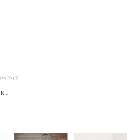
ONES (0)
IN …