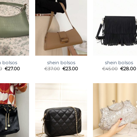
n bolsos
shein bolsos
shein bolsos
0
€
27.00
€
37.00
€
23.00
€
45.00
€
28.00