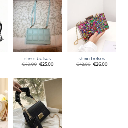
shein bolsos
shein bolsos
€
40.00
€
25.00
€
42.00
€
26.00