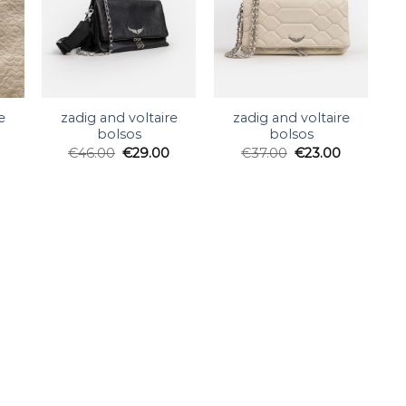
e
zadig and voltaire
zadig and voltaire
bolsos
bolsos
€
46.00
€
29.00
€
37.00
€
23.00