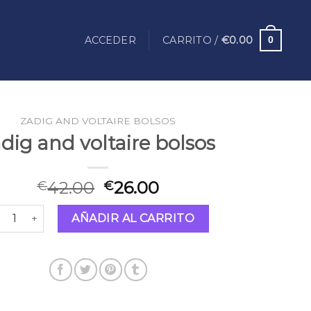
ACCEDER
CARRITO /
€
0.00
0
ZADIG AND VOLTAIRE BOLSOS
dig and voltaire bolsos
42.00
26.00
€
€
dig and voltaire bolsos cantidad
AÑADIR AL CARRITO