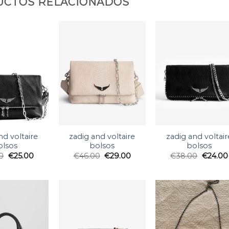
CTOS RELACIONADOS
nd voltaire
zadig and voltaire
zadig and voltair
olsos
bolsos
bolsos
0
€
25.00
€
46.00
€
29.00
€
38.00
€
24.00