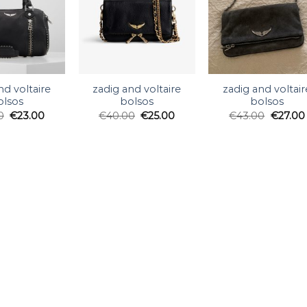
nd voltaire
zadig and voltaire
zadig and voltair
olsos
bolsos
bolsos
0
€
23.00
€
40.00
€
25.00
€
43.00
€
27.00