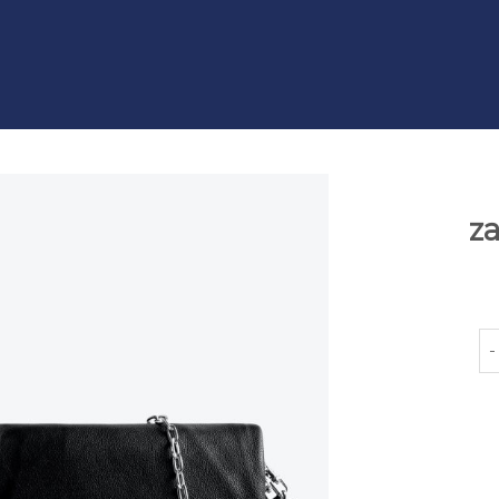
za
za