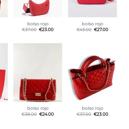
bolso rojo
bolso rojo
€
37.00
€
23.00
€
43.00
€
27.00
bolso rojo
bolso rojo
€
38.00
€
24.00
€
37.00
€
23.00