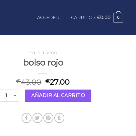
ACCEDER
CARRITO /
€
0.00
0
BOLSO ROJO
bolso rojo
43.00
27.00
€
€
lso rojo cantidad
AÑADIR AL CARRITO