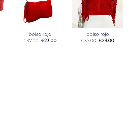
bolso rojo
bolso rojo
€
37.00
€
23.00
€
37.00
€
23.00