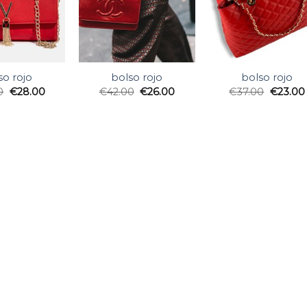
so rojo
bolso rojo
bolso rojo
0
€
28.00
€
42.00
€
26.00
€
37.00
€
23.00