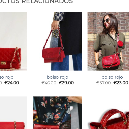
CTOS RELACIONADOS
so rojo
bolso rojo
bolso rojo
0
€
24.00
€
46.00
€
29.00
€
37.00
€
23.00