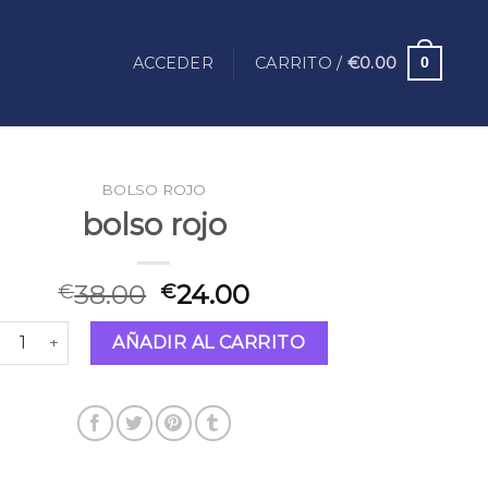
ACCEDER
CARRITO /
€
0.00
0
BOLSO ROJO
bolso rojo
38.00
24.00
€
€
lso rojo cantidad
AÑADIR AL CARRITO