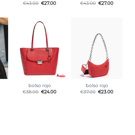
€
43.00
€
27.00
€
43.00
€
27.00
bolso rojo
bolso rojo
€
38.00
€
24.00
€
37.00
€
23.00