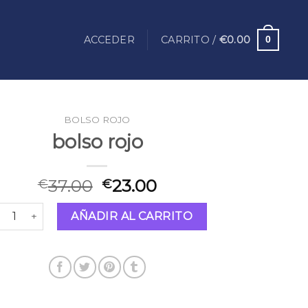
ACCEDER
CARRITO /
€
0.00
0
BOLSO ROJO
bolso rojo
37.00
23.00
€
€
lso rojo cantidad
AÑADIR AL CARRITO