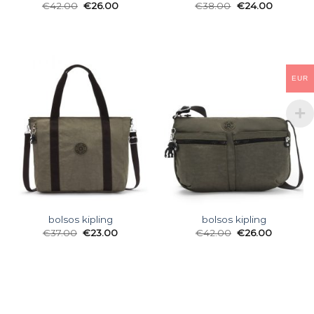
€
42.00
€
26.00
€
38.00
€
24.00
EUR
bolsos kipling
bolsos kipling
€
37.00
€
23.00
€
42.00
€
26.00