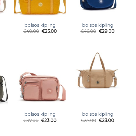
bolsos kipling
bolsos kipling
€
40.00
€
25.00
€
46.00
€
29.00
bolsos kipling
bolsos kipling
€
37.00
€
23.00
€
37.00
€
23.00