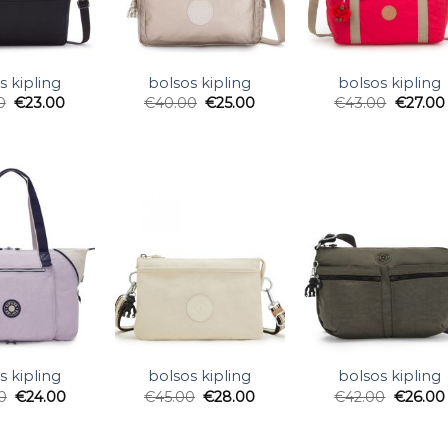
s kipling
bolsos kipling
bolsos kipling
0
€
23.00
€
40.00
€
25.00
€
43.00
€
27.00
s kipling
bolsos kipling
bolsos kipling
0
€
24.00
€
45.00
€
28.00
€
42.00
€
26.00