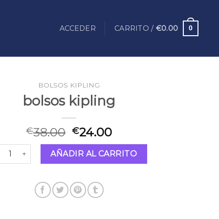
ACCEDER
CARRITO /
€
0.00
0
BOLSOS KIPLING
bolsos kipling
38.00
24.00
€
€
lsos kipling cantidad
AÑADIR AL CARRITO