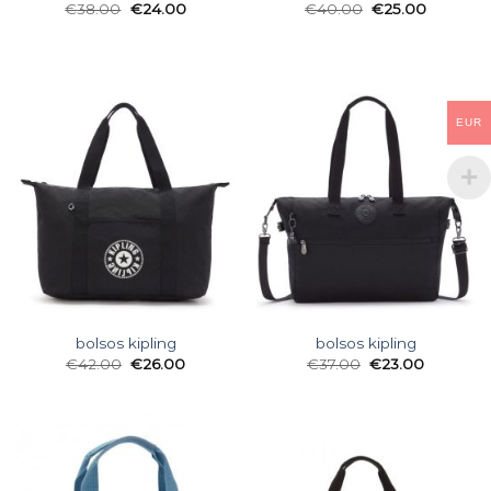
€
38.00
€
24.00
€
40.00
€
25.00
EUR
bolsos kipling
bolsos kipling
€
42.00
€
26.00
€
37.00
€
23.00