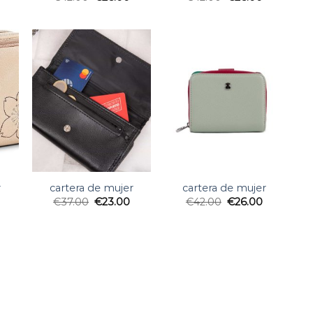
r
cartera de mujer
cartera de mujer
€
37.00
€
23.00
€
42.00
€
26.00