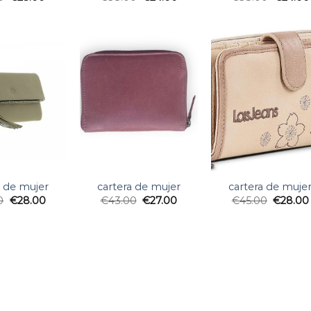
a de mujer
cartera de mujer
cartera de muje
0
€
28.00
€
43.00
€
27.00
€
45.00
€
28.00