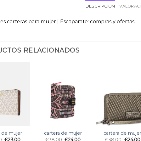
DESCRIPCIÓN
VALORACI
es carteras para mujer | Escaparate: compras y ofertas …
CTOS RELACIONADOS
a de mujer
cartera de mujer
cartera de muje
0
€
23.00
€
38.00
€
24.00
€
38.00
€
24.00