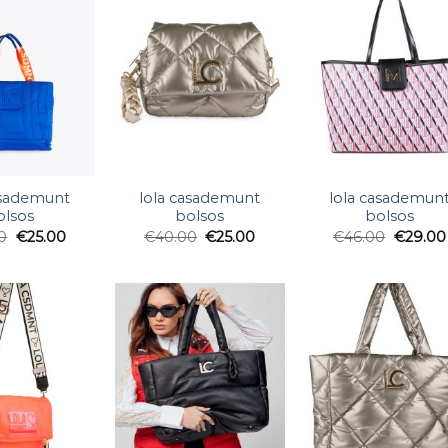
asademunt
lola casademunt
lola casademun
olsos
bolsos
bolsos
0
€
25.00
€
40.00
€
25.00
€
46.00
€
29.00