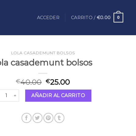
ACCEDER
CARRITO /
€
0.00
0
LOLA CASADEMUNT BOLSOS
ola casademunt bolsos
40.00
25.00
€
€
la casademunt bolsos cantidad
AÑADIR AL CARRITO