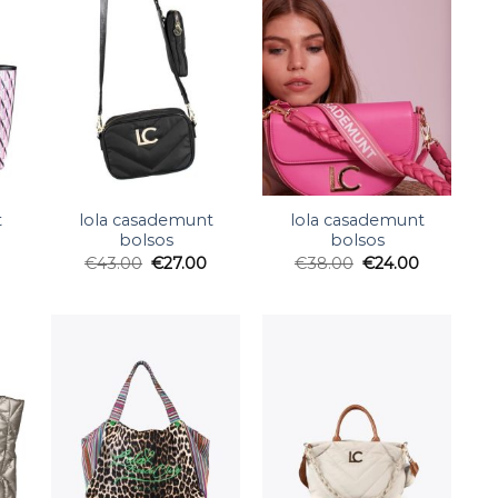
t
lola casademunt
lola casademunt
bolsos
bolsos
€
43.00
€
27.00
€
38.00
€
24.00