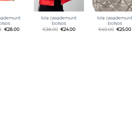
asademunt
lola casademunt
lola casademun
olsos
bolsos
bolsos
0
€
28.00
€
38.00
€
24.00
€
40.00
€
25.00