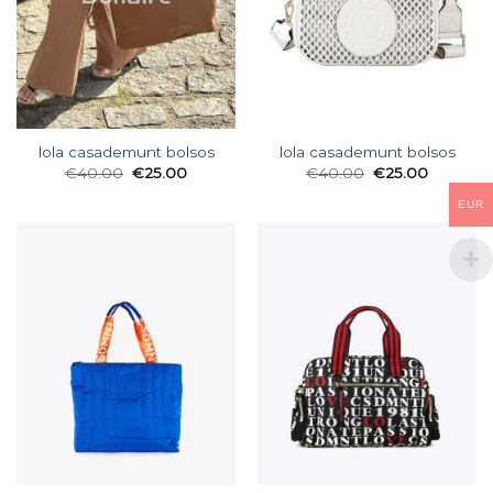
lola casademunt bolsos
lola casademunt bolsos
€
40.00
€
25.00
€
40.00
€
25.00
EUR