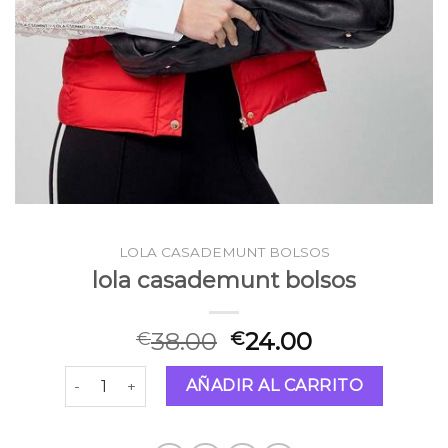
LOLA CASADEMUNT BOLSOS
lola casademunt bolsos
38.00
24.00
€
€
lola casademunt bolsos cantidad
AÑADIR AL CARRITO